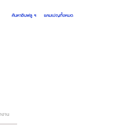
ค้นหาอินฟลู ฯ
แคมเปญทั้งหมด
กงาน