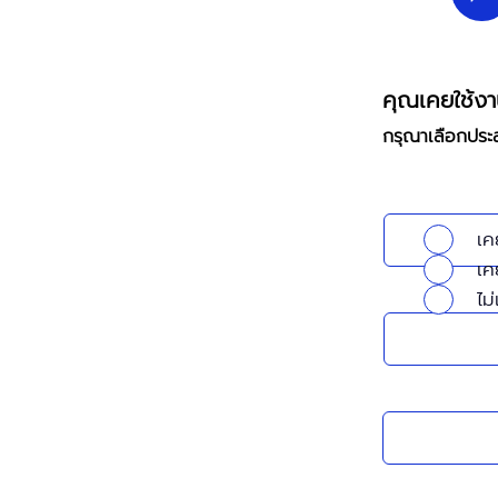
คุณเคยใช้งา
กรุณาเลือกประส
เค
เค
ไม