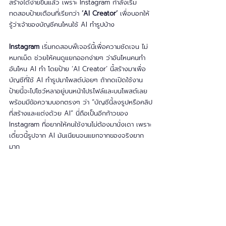
สร้างได้ง่ายขึ้นแล้ว เพราะ Instagram กำลังเริ่ม
ทดสอบป้ายเตือนที่เรียกว่า 
‘AI Creator’
 เพื่อบอกให้
รู้ว่าเจ้าของบัญชีคนไหนใช้ AI ทำรูปบ้าง
Instagram
 เริ่มทดสอบฟีเจอร์นี้เพื่อความชัดเจน ไม่
หมกเม็ด ช่วยให้คนดูแยกออกง่ายๆ ว่าอันไหนคนทำ 
อันไหน AI ทำ โดยป้าย ‘AI Creator’ นี้สร้างมาเพื่อ
บัญชีที่ใช้ AI ทำรูปมาโพสต์บ่อยๆ ถ้ากดเปิดใช้งาน 
ป้ายนี้จะไปโชว์หลาอยู่บนหน้าโปรไฟล์และบนโพสต์เลย 
พร้อมมีข้อความบอกตรงๆ ว่า “บัญชีนี้ลงรูปหรือคลิป
ที่สร้างและแต่งด้วย AI” นี่ถือเป็นอีกก้าวของ 
Instagram ที่อยากให้คนใช้งานไม่ต้องมานั่งเดา เพราะ
เดี๋ยวนี้รูปจาก AI มันเนียนจนแยกจากของจริงยาก
มาก