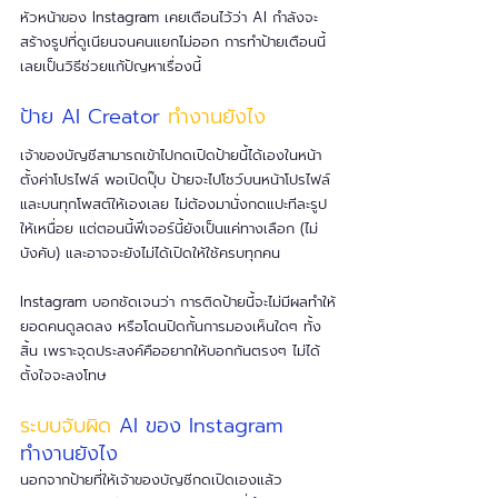
หัวหน้าของ Instagram เคยเตือนไว้ว่า AI กำลังจะ
สร้างรูปที่ดูเนียนจนคนแยกไม่ออก การทำป้ายเตือนนี้
เลยเป็นวิธีช่วยแก้ปัญหาเรื่องนี้
ป้าย AI Creator 
ทำงานยังไง
เจ้าของบัญชีสามารถเข้าไปกดเปิดป้ายนี้ได้เองในหน้า
ตั้งค่าโปรไฟล์ พอเปิดปุ๊บ ป้ายจะไปโชว์บนหน้าโปรไฟล์
และบนทุกโพสต์ให้เองเลย ไม่ต้องมานั่งกดแปะทีละรูป
ให้เหนื่อย แต่ตอนนี้ฟีเจอร์นี้ยังเป็นแค่ทางเลือก (ไม่
บังคับ) และอาจจะยังไม่ได้เปิดให้ใช้ครบทุกคน
Instagram บอกชัดเจนว่า การติดป้ายนี้จะไม่มีผลทำให้
ยอดคนดูลดลง หรือโดนปิดกั้นการมองเห็นใดๆ ทั้ง
สิ้น เพราะจุดประสงค์คืออยากให้บอกกันตรงๆ ไม่ได้
ตั้งใจจะลงโทษ
ระบบจับผิด
 AI ของ Instagram 
ทำงานยังไง 
นอกจากป้ายที่ให้เจ้าของบัญชีกดเปิดเองแล้ว 