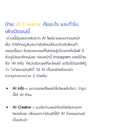
ป้าย 
AI Creator
 คืออะไร และทำไม
เพิ่งมีตอนนี้
 ช่วงนี้มีรูปและคลิปจาก AI โผล่มาเยอะมากบนหน้า
ฟีด ทำให้คนดูสับสนว่าอันไหนเรื่องจริงอันไหนทำ
ปลอมขึ้นมา โดยเฉพาะคนที่ไม่ค่อยรู้เรื่องเทคโนโลยี ก็
ยิ่งดูไม่ออกใหญ่เลย ก่อนหน้านี้ Instagram เคยมีป้าย
ชื่อ ‘AI info’ ที่แปะเตือนแค่ทีละโพสต์ แต่ไม่ได้บอกให้รู้
ว่า “เจ้าของบัญชีนี้” ใช้ AI เป็นหลักหรือเปล่า
ความต่างระหว่าง 2 ป้ายคือ:
AI info
 = แปะบอกแค่โพสต์นั้นโพสต์เดียว ว่ารูป
นี้ใช้ AI ทำนะ
AI Creator
 = แปะโชว์บนหน้าโปรไฟล์และทุกๆ 
โพสต์เลย เพื่อบอกว่าบัญชีนี้ใช้ AI ทำคอนเทนต์
เป็นประจำ