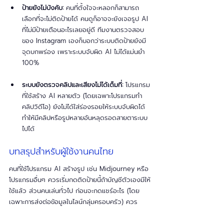
ป้ายยังไม่บังคับ:
 คนที่ตั้งใจจะหลอกก็สามารถ
เลือกที่จะไม่ติดป้ายได้ คนดูก็อาจจะยังเจอรูป AI 
ที่ไม่มีป้ายเตือนอะไรเลยอยู่ดี ทีมงานตรวจสอบ
ของ Instagram เองก็บอกว่าระบบติดป้ายยังมี
จุดบกพร่อง เพราะระบบจับผิด AI ไม่ได้แม่นยำ 
100%
ระบบยังตรวจคลิปและเสียงไม่ได้เต็มที่: 
โปรแกรม
ที่ใช้สร้าง AI หลายตัว (โดยเฉพาะโปรแกรมทำ
คลิปวิดีโอ) ยังไม่ได้ใส่ร่องรอยให้ระบบจับผิดได้ 
ทำให้มีคลิปหรือรูปหลายอันหลุดรอดสายตาระบบ
ไปได้
บทสรุปสำหรับผู้ใช้งานคนไทย 
คนที่ใช้โปรแกรม AI สร้างรูป เช่น Midjourney หรือ
โปรแกรมอื่นๆ ควรเริ่มกดติดป้ายนี้ถ้าบัญชีตัวเองมีให้
ใช้แล้ว ส่วนคนเล่นทั่วไป ก่อนจะกดแชร์อะไร (โดย
เฉพาะการส่งต่อข้อมูลในไลน์กลุ่มครอบครัว) ควร
สังเกตป้ายพวกนี้ไว้ก่อน สำหรับแบรนด์ไทยที่จ้า
งอินฟลูเอนเซอร์ ก็ควรเขียนสั่งงานไปเลยว่า "ถ้าใช้ 