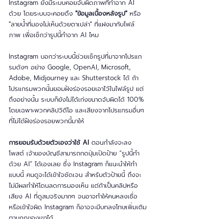
Instagram ยังมีระบบคอยจับผิดภาพที่ทำจาก AI 
ด้วย โดยระบบจะคอยดึง 
"ข้อมูลเบื้องหลังรูป"
 หรือ 
"ลายน้ำที่มองไม่เห็นด้วยตาเปล่า" ที่แฝงมากับไฟล์
ภาพ เพื่อเช็กว่ารูปนี้ทำจาก AI ไหม
Instagram บอกว่าระบบนี้ช่วยเช็กรูปที่มาจากโปรแก
รมดังๆ อย่าง Google, OpenAI, Microsoft, 
Adobe, Midjourney และ Shutterstock ได้ ถ้า
โปรแกรมพวกนั้นยอมฝังร่องรอยเอาไว้ในไฟล์รูป แต่
ถึงอย่างนั้น ระบบก็ยังไม่ได้เก่งขนาดจับผิดได้ 100% 
โดยเฉพาะพวกคลิปวิดีโอ และเสียงจากโปรแกรมอื่นๆ 
ที่ไม่ได้ฝังร่องรอยพวกนี้มาให้
การยอมรับด้วยตัวเองว่าใช้ AI
 ตอนกำลังจะลง
โพสต์ เจ้าของบัญชีสามารถกดปุ่มเปิดป้าย “รูปนี้ทำ
ด้วย AI” ได้เองเลย ซึ่ง Instagram ก็แนะนำให้ทำ
แบบนี้ คนดูจะได้เข้าใจชัดเจน สำหรับตัวป้ายนี้ ถึงจะ
ไม่มีผลทำให้โดนลดการมองเห็น แต่ถ้าเป็นคลิปหรือ
เสียง AI ที่ดูสมจริงมากๆ จนอาจทำให้คนหลงเชื่อ
หรือเข้าใจผิด Instagram ก็อาจจะมีบทลงโทษเพิ่มเติม
ตามกฎของเขาได้