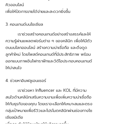
คิวออนไลน์ 
เพื่อให้ปิดการขายได้ง่ายและสะดวกยิ่งขึ้น 
3. คอนเทนต์บนโซเชียล
	เราช่วยสร้างคอนเทนต์อย่างสร้างสรรค์และให้
ความรู้ผ่านแพลตฟอร์มต่าง ๆ ของคลินิก เพื่อให้มีตัว
ตนบนโลกออนไลน์ สร้างความน่าเชื่อถือ และดึงดูด
ลูกค้าใหม่ โดยโพสต์คอนเทนต์ที่มีประสิทธิภาพ พร้อม
ออกแบบภาพอินโฟกราฟิกและวิดีโอประกอบคอนเทนต์
ให้น่าสนใจ
4. ช่วยหาอินฟลูเอนเซอร์ 
	เราช่วยหา Influencer และ KOL ที่มีความ
สนใจด้านคลินิกเสริมความงามเพื่อเพิ่มความน่าเชื่อถือ
ให้กับธุรกิจของคุณ โดยเราจะเลือกให้เหมาะสมและตรง
กลุ่มเป้าหมายเพื่อรีวิวและโปรโมตคลินิกผ่านช่องทางโซ
เชียลมิเดีย 
เพื่อกระตุ้นให้มีคนเข้ามาใช้บริการมากขึ้น 
5. ดูแลลูกค้าผ่านแชตบอต