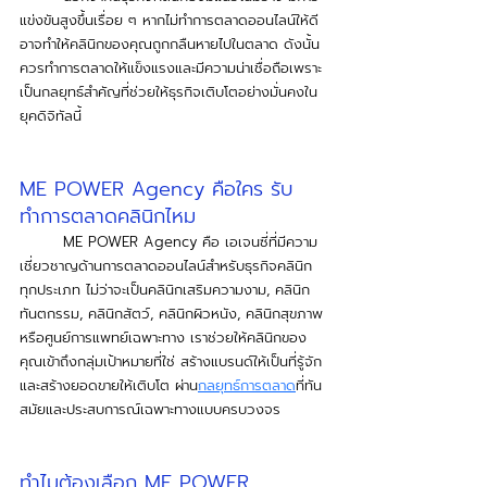
แข่งขันสูงขึ้นเรื่อย ๆ หากไม่ทำการตลาดออนไลน์ให้ดี
อาจทำให้คลินิกของคุณถูกกลืนหายไปในตลาด ดังนั้น
ควรทำการตลาดให้แข็งแรงและมีความน่าเชื่อถือเพราะ
เป็นกลยุทธ์สำคัญที่ช่วยให้ธุรกิจเติบโตอย่างมั่นคงใน
ยุคดิจิทัลนี้
ME POWER Agency คือใคร รับ
ทำการตลาดคลินิกไหม 
	ME POWER Agency คือ เอเจนซี่ที่มีความ
เชี่ยวชาญด้านการตลาดออนไลน์สำหรับธุรกิจคลินิก
ทุกประเภท ไม่ว่าจะเป็นคลินิกเสริมความงาม, คลินิก
ทันตกรรม, คลินิกสัตว์, คลินิกผิวหนัง, คลินิกสุขภาพ 
หรือศูนย์การแพทย์เฉพาะทาง เราช่วยให้คลินิกของ
คุณเข้าถึงกลุ่มเป้าหมายที่ใช่ สร้างแบรนด์ให้เป็นที่รู้จัก 
และสร้างยอดขายให้เติบโต ผ่าน
กลยุทธ์การตลาด
ที่ทัน
สมัยและประสบการณ์เฉพาะทางแบบครบวงจร  
ทำไมต้องเลือก ME POWER 