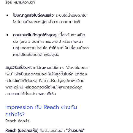
ร้อย หมายความว่า:
โฆษณาถูกส่งไปถึงคนแล้ว:
 ระบบได้นำโฆษณาไป
โชว์บนหน้าจอของผู้คนจำนวนมากตามปกติ
คอนเทนต์ไม่ดึงดูดให้หยุดดู:
 เนื้อหาในช่วงเปิด
ตัว (เช่น 3 วินาทีแรกของคลิป หรือภาพหน้า
ปก) ขาดความน่าสนใจ ทำให้คนที่เห็นเลื่อนหน้าจอ
ผ่านไปโดยไม่กดคลิกหรือดูต่อ
สรุปวิธีแก้ปัญหา:
 แก้ปัญหาจะไม่ใช่การ "อัดงบโฆษณา
เพิ่ม" เพื่อปั่นยอดการมองเห็นให้สูงขึ้นไปอีก แต่ต้อง
กลับไปแก้ไขที่ต้นเหตุ คือการปรับปรุงรูปภาพ เขียน
พาดหัวใหม่ หรือตัดต่อวิดีโอใหม่ให้สามารถดึงดูด
สายตาคนได้ตั้งแต่ภาพแรกที่เห็น
Impression กับ Reach ต่างกัน
อย่างไร?
Reach คืออะไร
Reach (ยอดคนเห็น)
 คือตัวเลขที่บอก 
"จำนวนคน"