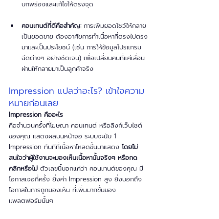
บกพร่องและแก้ไขให้ตรงจุด
คอนเทนต์ที่ดีคือสำคัญ:
 การเพิ่มยอดโชว์ให้กลาย
เป็นยอดขาย ต้องอาศัยการทำเนื้อหาที่ตรงไปตรง
มาและเป็นประโยชน์ (เช่น การให้ข้อมูลโปรแกรม
ฉีดต่างๆ อย่างชัดเจน) เพื่อเปลี่ยนคนที่แค่เลื่อน
ผ่านให้กลายมาเป็นลูกค้าจริง
Impression แปลว่าอะไร? เข้าใจความ
หมายก่อนเลย
Impression คืออะไร
คือจำนวนครั้งที่โฆษณา คอนเทนต์ หรือลิงก์เว็บไซต์
ของคุณ แสดงผลบนหน้าจอ ระบบจะนับ 1 
Impression ทันทีที่เนื้อหาโหลดขึ้นมาแสดง
 โดยไม่
สนใจว่าผู้ใช้งานจะมองเห็นเนื้อหานั้นจริงๆ หรือกด
คลิกหรือไม่
 ตัวเลขนี้บอกแค่ว่า คอนเทนต์ของคุณ มี
โอกาสเจอกี่ครั้ง ยิ่งค่า Impression สูง ยิ่งบอกถึง
โอกาสในการถูกมองเห็น ที่เพิ่มมากขึ้นของ
แพลตฟอร์มนั้นๆ