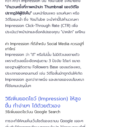
กว่า คำว่า Impression บน YouTube จะหมายถึง 
"จำนวนครั้งที่ภาพหน้าปก Thumbnail ของวิดีโอ
ปรากฏให้ผู้ใช้เห็น"
 บนหน้าโฮมเพจ แถบค้นหา หรือ
วิดีโอแนะนำ ซึ่ง YouTube จะนำค่านี้ไปคำนวณหา 
Impression Click-Through Rate (CTR) เพื่อ
ประเมินว่าหน้าปกและชื่อคลิปของคุณ "น่าคลิก" แค่ไหน
ค่า Impression ที่ดีสำหรับ Social Media ควรอยู่ที่
เท่าไหร่
Impression ว่า "ดี" หรือไม่นั้น ไม่มีตัวเลขตายตัว 
เพราะตัวเลขนี้จะยืดหยุ่นตาม 3 ปัจจัย ได้แก่ ขนาด
ของฐานผู้ติดตาม Followers Base ของแต่ละเพจ, 
ประเภทของคอนเทนต์ เช่น วิดีโอสั้นมักถูกดันให้เกิด 
Impression สูงกว่าภาพนิ่ง และสเกลของงบโฆษณา
ที่ใช้แคมเปญนั้นๆ
วิธีเพิ่มยอดโชว์ (Impression) ให้สูง
ขึ้น ทำง่ายๆ ได้ด้วยตัวเอง
วิธีเพิ่มยอดโชว์บน Google Search
การจะทำให้คนเห็นเว็บไซต์ของเราบน Google เยอะๆ 