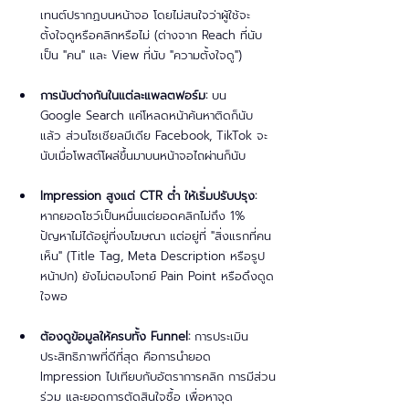
เทนต์ปรากฏบนหน้าจอ โดยไม่สนใจว่าผู้ใช้จะ
ตั้งใจดูหรือคลิกหรือไม่ (ต่างจาก Reach ที่นับ
เป็น "คน" และ View ที่นับ "ความตั้งใจดู")
การนับต่างกันในแต่ละแพลตฟอร์ม:
 บน 
Google Search แค่โหลดหน้าค้นหาติดก็นับ
แล้ว ส่วนโซเชียลมีเดีย Facebook, TikTok จะ
นับเมื่อโพสต์โผล่ขึ้นมาบนหน้าจอไถผ่านก็นับ
Impression สูงแต่ CTR ต่ำ ให้เริ่มปรับปรุง:
หากยอดโชว์เป็นหมื่นแต่ยอดคลิกไม่ถึง 1% 
ปัญหาไม่ได้อยู่ที่งบโฆษณา แต่อยู่ที่ "สิ่งแรกที่คน
เห็น" (Title Tag, Meta Description หรือรูป
หน้าปก) ยังไม่ตอบโจทย์ Pain Point หรือดึงดูด
ใจพอ
ต้องดูข้อมูลให้ครบทั้ง Funnel:
 การประเมิน
ประสิทธิภาพที่ดีที่สุด คือการนำยอด 
Impression ไปเทียบกับอัตราการคลิก การมีส่วน
ร่วม และยอดการตัดสินใจซื้อ เพื่อหาจุด