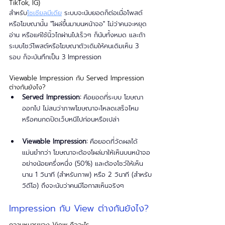
TikTok, IG)
สำหรับ
โซเชียลมีเดีย
 ระบบจะนับยอดก็ต่อเมื่อโพสต์
หรือโฆษณานั้น "โผล่ขึ้นมาบนหน้าจอ" ไม่ว่าคนจะหยุด
อ่าน หรือแค่ใช้นิ้วไถผ่านไปเร็วๆ ก็นับทั้งหมด และถ้า
ระบบโชว์โพสต์หรือโฆษณาตัวเดิมให้คนเดิมเห็น 3 
รอบ ก็จะบันทึกเป็น 3 Impression
Viewable Impression กับ Served Impression 
ต่างกันยังไง?
Served Impression:
 คือยอดที่ระบบ โฆษณา
ออกไป ไม่สนว่าภาพโฆษณาจะโหลดเสร็จไหม 
หรือคนกดปิดเว็บหนีไปก่อนหรือเปล่า
Viewable Impression:
 คือยอดที่วัดผลได้
แม่นยำกว่า โฆษณาจะต้องโผล่มาให้เห็นบนหน้าจอ
อย่างน้อยครึ่งหนึ่ง (50%) และต้องโชว์ให้เห็น
นาน 1 วินาที (สำหรับภาพ) หรือ 2 วินาที (สำหรับ
วิดีโอ) ถึงจะนับว่าคนมีโอกาสเห็นจริงๆ
Impression กับ View ต่างกันยังไง?
ความหมายของ View คืออะไร