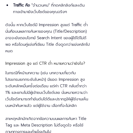
Traffic คือ
 "จำนวนคน" ที่กดคลิกลิงก์และเดิน
ทางเข้ามายังเว็บไซต์ของคุณจริงๆ
ดังนั้น หากเว็บไซต์มี Impression สูงแต่ Traffic ต่ำ 
นั่นคือบนผลการค้นหาของคุณ (Title/Description) 
อาจจะยังตอบโจทย์ Search Intent ของผู้ใช้ได้ไม่ดี
พอ หรือโดนคู่แข่งที่เขียน Title ดึงดูดกว่าแย่งคลิกไป
หมด
Impression สูง แต่ CTR ต่ำ หมายความว่ายังไง?
ในกรณีที่หน้าบทความ (เช่น บทความเกี่ยวกับ
โปรแกรมยกกระชับใบหน้า) มียอด Impression สูง
ระดับหลักหมื่นครั้งต่อเดือน แต่ค่า CTR กลับต่ำกว่า 
1% และแทบไม่มีผู้เข้าชมเว็บไซต์เลย นั่นหมายความว่า 
เว็บไซต์สามารถทำอันดับได้ดีและปรากฏให้ผู้ใช้งานเห็น
บนหน้าค้นหาแล้ว แต่ผู้ใช้งาน เลือกที่จะไม่คลิก
สาเหตุหลักมักเกิดจากข้อความบนผลการค้นหา Title 
Tag และ Meta Description ไม่ดึงดูดใจ หรือใช้
ภาษาทางการและคำแข็งเกินไป