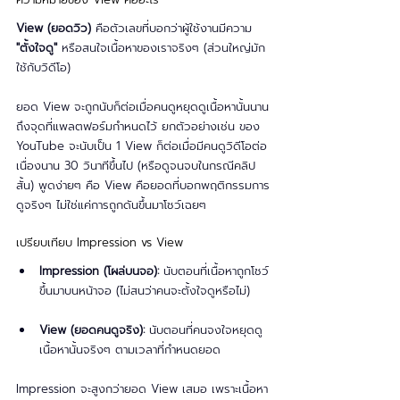
View (ยอดวิว)
 คือตัวเลขที่บอกว่าผู้ใช้งานมีความ 
"ตั้งใจดู"
 หรือสนใจเนื้อหาของเราจริงๆ (ส่วนใหญ่มัก
ใช้กับวิดีโอ)
ยอด View จะถูกนับก็ต่อเมื่อคนดูหยุดดูเนื้อหานั้นนาน
ถึงจุดที่แพลตฟอร์มกำหนดไว้ ยกตัวอย่างเช่น ของ 
YouTube จะนับเป็น 1 View ก็ต่อเมื่อมีคนดูวิดีโอต่อ
เนื่องนาน 30 วินาทีขึ้นไป (หรือดูจนจบในกรณีคลิป
สั้น) พูดง่ายๆ คือ View คือยอดที่บอกพฤติกรรมการ
ดูจริงๆ ไม่ใช่แค่การถูกดันขึ้นมาโชว์เฉยๆ
เปรียบเทียบ Impression vs View
Impression (โผล่บนจอ):
 นับตอนที่เนื้อหาถูกโชว์
ขึ้นมาบนหน้าจอ (ไม่สนว่าคนจะตั้งใจดูหรือไม่)
View (ยอดคนดูจริง):
 นับตอนที่คนจงใจหยุดดู
เนื้อหานั้นจริงๆ ตามเวลาที่กำหนดยอด 
Impression จะสูงกว่ายอด View เสมอ เพราะเนื้อหา