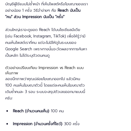
บัญชีผู้ใช้แบบไม่ซ้ำหน้า ที่เห็นโพสต์หรือโฆษณาของเรา
อย่างน้อย 1 ครั้ง วิธีจำง่ายๆ คือ 
Reach นับเป็น 
"คน" ส่วน Impression นับเป็น "ครั้ง"
ส่วนใหญ่เราจะดูยอด Reach ได้บนโซเชียลมีเดีย 
(เช่น Facebook, Instagram, TikTok) เพื่อให้รู้ว่ามี
คนเห็นโพสต์เรากี่คน แต่จะไม่มีให้ดูในระบบของ 
Google Search เพราะทางนั้นจะวัดผลจากการค้นหา
เป็นหลัก ไม่ได้ระบุตัวตนคนดู
ตัวอย่างเปรียบเทียบ Impression vs Reach แบบ
เห็นภาพ
ลองนึกภาพว่าคุณปล่อยโฆษณาออกไป แล้วมีคน 
100 คนเห็นโฆษณาตัวนี้ โดยแต่ละคนเห็นโฆษณาตัว
เดิมซ้ำคนละ 3 รอบ ระบบจะสรุปตัวเลขออกมาแบบนี้
ครับ:
Reach (จำนวนคนเห็น):
 100 คน
Impression (จำนวนครั้งที่โชว์):
 300 ครั้ง