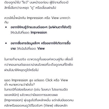
ต้องถูกนำไป "โชว์" บนหน้าจอก่อน ผู้ใช้งานถึงจะมี
สิทธิ์เลือกว่าจะหยุด "ดู" หรือเลื่อนผ่านไป
ควรให้น้ำหนักกับ Impression หรือ View มากกว่า
กัน
อยากให้คนรู้จักแบรนด์เยอะๆ (แค่ผ่านตาก็ยังดี):
ให้เน้นไปที่ยอด 
Impression
อยากสื่อสารข้อมูลลึกๆ หรืออยากให้เกิดการซื้อ
ขาย:
 ให้เน้นไปที่ยอด 
View
ในการทำงานจริง เราควรดูทั้งสองค่าควบคู่กัน เพื่อเช็
กว่าคอนเทนต์ของเราน่าสนใจพอที่จะดึงดูดคนที่ไถฟีด
ผ่านไปมาให้หยุดดูได้หรือไม่
ยอด Impression สูง แต่ยอด Click หรือ View 
ต่ำ หมายความว่ายังไง?
ในกรณีที่ปล่อยโฆษณา (เช่น โฆษณา โปรแกรมฉีด 
ของคลินิก) แล้วพบว่ามียอดการแสดงผล 
(Impression) พุ่งสูงไปถึงหลักหมื่น แต่กลับมียอดคน
คลิกหรือยอดคนดูวิดีโอจริงๆ (View) เพียงหลัก