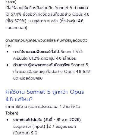
Exam)
เมื่อให้ลองใช้เครื่องมือช่วยคิด Sonnet 5 ทำคะแนน
ได้ 57.4% ซึ่งถือว่าเก่งจี้ติดรุ่นท็อปอย่าง Opus 4.8 
(ที่ได้ 57.9%) แบบสูสีมาก ๆ ครับ (ทิ้งห่างรุ่น 4.6 
แบบขาดลอย)
ด้านการควบคุมคอมพิวเตอร์และค้นหาข้อมูลด้วยตัว
เอง
การใช้งานคอมพิวเตอร์ทั่วไป:
 Sonnet 5 ทำ
คะแนนได้ 81.2% ดีกว่ารุ่น 4.6 เล็กน้อย
ด้านความรู้เฉพาะทางระดับมืออาชีพ:
 Sonnet 5 
ทำคะแนนเฉือนชนะรุ่นท็อปอย่าง Opus 4.8 ไปได้
นิดหน่อยด้วยครับ
ค่าใช้งาน Sonnet 5 ถูกกว่า Opus 
4.8 แค่ไหน?
ราคาค่าใช้งาน (ต่อการประมวลผล 1 ล้านคำหรือ 
Token)
ราคาช่วงโปรโมชัน (วันนี้ - 31 ส.ค. 2026): 
ข้อมูลขาเข้า (Input) $2 / ข้อมูลขาออก 
(Output) $10