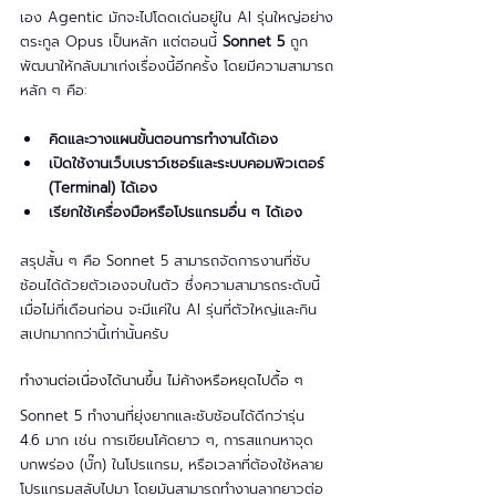
เอง Agentic มักจะไปโดดเด่นอยู่ใน AI รุ่นใหญ่อย่าง
ตระกูล Opus เป็นหลัก แต่ตอนนี้ 
Sonnet 5
 ถูก
พัฒนาให้กลับมาเก่งเรื่องนี้อีกครั้ง โดยมีความสามารถ
หลัก ๆ คือ:
คิดและวางแผนขั้นตอนการทำงานได้เอง
เปิดใช้งานเว็บเบราว์เซอร์และระบบคอมพิวเตอร์ 
(Terminal) ได้เอง
เรียกใช้เครื่องมือหรือโปรแกรมอื่น ๆ ได้เอง
สรุปสั้น ๆ คือ Sonnet 5 สามารถจัดการงานที่ซับ
ซ้อนได้ด้วยตัวเองจบในตัว ซึ่งความสามารถระดับนี้
เมื่อไม่กี่เดือนก่อน จะมีแค่ใน AI รุ่นที่ตัวใหญ่และกิน
สเปกมากกว่านี้เท่านั้นครับ
ทำงานต่อเนื่องได้นานขึ้น ไม่ค้างหรือหยุดไปดื้อ ๆ
Sonnet 5 ทำงานที่ยุ่งยากและซับซ้อนได้ดีกว่ารุ่น 
4.6 มาก เช่น การเขียนโค้ดยาว ๆ, การสแกนหาจุด
บกพร่อง (บั๊ก) ในโปรแกรม, หรือเวลาที่ต้องใช้หลาย
โปรแกรมสลับไปมา โดยมันสามารถทำงานลากยาวต่อ