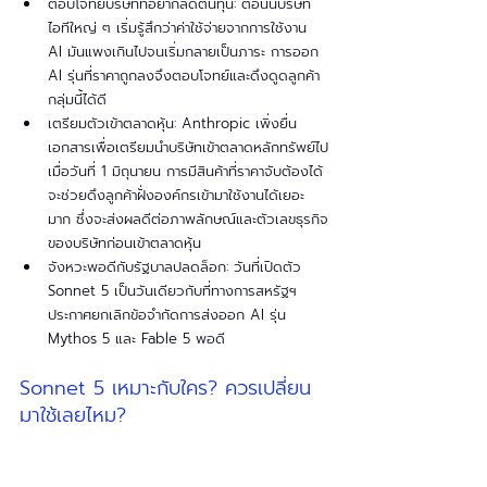
ตอบโจทย์บริษัทที่อยากลดต้นทุน: ตอนนี้บริษัท
ไอทีใหญ่ ๆ เริ่มรู้สึกว่าค่าใช้จ่ายจากการใช้งาน 
AI มันแพงเกินไปจนเริ่มกลายเป็นภาระ การออก 
AI รุ่นที่ราคาถูกลงจึงตอบโจทย์และดึงดูดลูกค้า
กลุ่มนี้ได้ดี
เตรียมตัวเข้าตลาดหุ้น: Anthropic เพิ่งยื่น
เอกสารเพื่อเตรียมนำบริษัทเข้าตลาดหลักทรัพย์ไป
เมื่อวันที่ 1 มิถุนายน การมีสินค้าที่ราคาจับต้องได้
จะช่วยดึงลูกค้าฝั่งองค์กรเข้ามาใช้งานได้เยอะ
มาก ซึ่งจะส่งผลดีต่อภาพลักษณ์และตัวเลขธุรกิจ
ของบริษัทก่อนเข้าตลาดหุ้น
จังหวะพอดีกับรัฐบาลปลดล็อก: วันที่เปิดตัว 
Sonnet 5 เป็นวันเดียวกับที่ทางการสหรัฐฯ 
ประกาศยกเลิกข้อจำกัดการส่งออก AI รุ่น 
Mythos 5 และ Fable 5 พอดี
Sonnet 5 เหมาะกับใคร? ควรเปลี่ยน
มาใช้เลยไหม?
กลุ่มที่เหมาะจะเปลี่ยนมาใช้ Sonnet 5:
นักพัฒนาที่สร้างระบบ AI ให้ทำงานแบบอัตโนมัติ