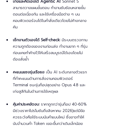
เก่งและคิดเองได้ Agentic AI:
 Sonnet 5 
สามารถวางแผนขั้นตอน ทำงานซับซ้อนหลายขั้น
ตอนต่อเนื่องกัน และใช้เครื่องมือต่าง ๆ บน
คอมพิวเตอร์จบได้ในคำสั่งเดียวโดยไม่ค้างกลาง
คัน
เช็กงานตัวเองได้ Self-check:
 มีระบบตรวจทาน
ความถูกต้องของงานก่อนส่ง ทำงานยาก ๆ ที่รุ่น
ก่อนเคยทำค้างไว้ให้เสร็จสมบูรณ์ได้เองโดยไม่
ต้องสั่งย้ำ
คะแนนแซงรุ่นเรือธง:
 เป็น AI ระดับกลางตัวแรก
ที่ทำคะแนนด้านการสั่งงานคอมพิวเตอร์ 
Terminal ชนะรุ่นท็อปสุดอย่าง Opus 4.8 และ
เก่งสูสีกันในด้านการใช้เหตุผล
คุ้มค่าประหยัดงบ:
 ราคาถูกกว่ารุ่นท็อป 40-60% 
มีช่วงราคาโปรโมชันถึงสิงหาคม 2026)แต่มีข้อ
ควรระวังคือใช้ระบบนับคำแบบใหม่ ซึ่งอาจทำให้
นับจำนวนคำ Token เยอะขึ้นกว่าเดิมเล็กน้อย