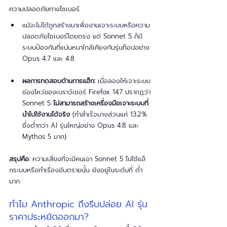
ความปลอดภัยทางไซเบอร์
แม้จะไม่ได้ถูกสร้างมาเพื่องานเจาะระบบหรือความ
ปลอดภัยไซเบอร์โดยตรง แต่ Sonnet 5 ก็มี
ระบบป้องกันที่แน่นหนาใกล้เคียงกับรุ่นท็อปอย่าง 
Opus 4.7 และ 4.8
ผลการทดสอบด้านการแฮ็ก:
 เมื่อลองให้เจาะระบบ
ช่องโหว่ของเบราว์เซอร์ Firefox 147 ปรากฏว่า 
Sonnet 5 
ไม่สามารถสร้างเครื่องมือเจาะระบบที่
นำไปใช้งานได้จริง
 (ทำสำเร็จบางส่วนแค่ 13.2% 
ซึ่งต่ำกว่า AI รุ่นใหญ่อย่าง Opus 4.8 และ 
Mythos 5 มาก)
สรุปคือ:
 ความเสี่ยงที่จะมีคนเอา Sonnet 5 ไปใช้แฮ็
กระบบหรือทำเรื่องอันตรายนั้น ยังอยู่ในระดับที่ ต่ำ
มาก 
ทำไม Anthropic ถึงรีบปล่อย AI รุ่น
ราคาประหยัดออกมา?