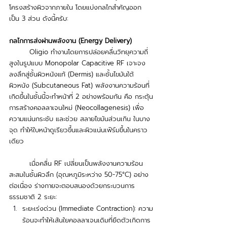
โครงสร้างผิวจากภายใน โดยแบ่งกลไกสำคัญออก
เป็น 3 ส่วน ดังนี้ครับ:
กลไกการส่งผ่านพลังงาน (Energy Delivery)
Oligio ทำงานโดยการปล่อยคลื่นวิทยุความถี่
สูงในรูปแบบ Monopolar Capacitive RF เจาะจง
ลงลึกสู่ชั้นผิวหนังแท้ (Dermis) และชั้นไขมันใต้
ผิวหนัง (Subcutaneous Fat) พลังงานความร้อนที่
เกิดขึ้นในชั้นนี้จะทำหน้าที่ 2 อย่างพร้อมกัน คือ กระตุ้น
การสร้างคอลลาเจนใหม่ (Neocollagenesis) เพื่อ
ความแน่นกระชับ และช่วย สลายไขมันส่วนเกิน ในบาง
จุด ทำให้ใบหน้าดูเรียวขึ้นและผิวแน่นเฟิร์มขึ้นในคราว
เดียว
	เมื่อคลื่น RF เปลี่ยนเป็นพลังงานความร้อน
สะสมในชั้นผิวลึก (อุณหภูมิระหว่าง 50-75°C) อย่าง
ต่อเนื่อง ร่างกายจะตอบสนองด้วยกระบวนการ
ธรรมชาติ 2 ระยะ:
ระยะเร่งด่วน (Immediate Contraction): ความ
ร้อนจะทำให้เส้นใยคอลลาเจนเดิมที่ยืดตัวเกิดการ 