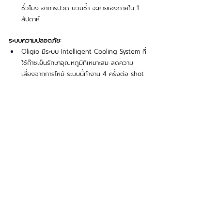
ชั่วโมง อาการปวด บวมช้ำ จะหายเองภายใน 1 
สัปดาห์
ระบบความปลอดภัย:
Oligio มีระบบ Intelligent Cooling System ที่
ใช้ก๊าซเย็นรักษาอุณหภูมิที่เหมาะสม ลดความ
เสี่ยงจากการไหม้ ระบบนี้ทำงาน 4 ครั้งต่อ shot 
เพื่อปกป้องผิวหนัง
วิธีเลือกคลินิกที่ปลอดภัย:
ตรวจสอบว่าเครื่องผลิตโดย Wontech ประเทศ
เกาหลีใต้ มีหมายเลข Serial Number และการ
รับรอง FDA ชัดเจน มีการจดทะเบียนกับ Thai 
FDA ตรวจสอบโลโก้ "Oligio" บนหน้าจอหรือ
แผงควบคุม
การดูแลก่อน-หลังทำ Oligio
ก่อนทำ
การเตรียมตัวที่ดีช่วยให้ผิวตอบ