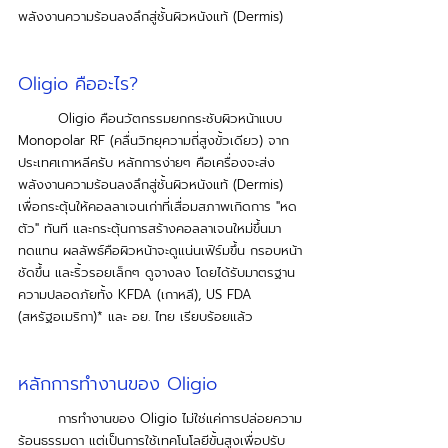
พลังงานความร้อนลงลึกสู่ชั้นผิวหนังแท้ (Dermis)
Oligio คืออะไร?
	Oligio คือนวัตกรรมยกกระชับผิวหน้าแบบ 
Monopolar RF (คลื่นวิทยุความถี่สูงขั้วเดียว) จาก
ประเทศเกาหลีครับ หลักการง่ายๆ คือเครื่องจะส่ง
พลังงานความร้อนลงลึกสู่ชั้นผิวหนังแท้ (Dermis) 
เพื่อกระตุ้นให้คอลลาเจนเก่าที่เสื่อมสภาพเกิดการ "หด
ตัว" ทันที และกระตุ้นการสร้างคอลลาเจนใหม่ขึ้นมา
ทดแทน ผลลัพธ์คือผิวหน้าจะดูแน่นเฟิร์มขึ้น กรอบหน้า
ชัดขึ้น และริ้วรอยเล็กๆ ดูจางลง โดยได้รับมาตรฐาน
ความปลอดภัยทั้ง KFDA (เกาหลี), US FDA 
(สหรัฐอเมริกา)* และ อย. ไทย เรียบร้อยแล้ว
หลักการทำงานของ Oligio
การทำงานของ Oligio ไม่ใช่แค่การปล่อยความ
ร้อนธรรมดา แต่เป็นการใช้เทคโนโลยีขั้นสูงเพื่อปรับ