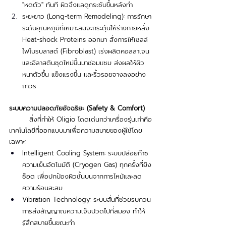
"หดตัว" ทันที ผิวจึงแลดูกระชับขึ้นหลังทำ
ระยะยาว (Long-term Remodeling): การรักษา
ระดับอุณหภูมิที่เหมาะสมจะกระตุ้นให้ร่างกายหลั่ง 
Heat-shock Proteins ออกมา สั่งการให้เซลล์
ไฟโบรบลาสต์ (Fibroblast) เร่งผลิตคอลลาเจน
และอีลาสตินชุดใหม่ขึ้นมาซ่อมแซม ส่งผลให้ผิว
หนาตัวขึ้น แข็งแรงขึ้น และริ้วรอยจางลงอย่าง
ถาวร
ระบบความปลอดภัยอัจฉริยะ (Safety & Comfort)
สิ่งที่ทำให้ Oligio โดดเด่นกว่าเครื่องรุ่นเก่าคือ
เทคโนโลยีที่ออกแบบมาเพื่อความสบายของผู้ใช้โดย
เฉพาะ:
Intelligent Cooling System: ระบบปล่อยก๊าซ
ความเย็นอัตโนมัติ (Cryogen Gas) ทุกครั้งที่ยิง
ช็อต เพื่อปกป้องผิวชั้นบนจากการไหม้และลด
ความร้อนสะสม
Vibration Technology: ระบบสั่นที่ช่วยรบกวน
การส่งสัญญาณความเจ็บปวดไปที่สมอง ทำให้
รู้สึกสบายขึ้นขณะทำ