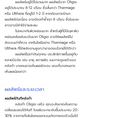
ผลลัพธ์อยู่ได้ไม่นานมาก ผลลัพธ์จาก Oligio 
อยู่ได้ประมาณ 6-12 เดือน ซึ่งสั้นกว่า Thermage 
หรือ Ulthera ที่อยู่ได้ 1-2 ปี หากต้องการรักษา
ผลลัพธ์ต่อเนื่อง อาจต้องทำซ้ำทุก 6 เดือน ซึ่งในระยะ
ยาวอาจมีค่าใช้จ่ายสะสม
	ไม่เหมาะกับผิวหย่อนมาก สำหรับผู้ที่มีปัญหาผิว
หย่อนคล้อยในระดับมาก Oligio อาจให้ผลลัพธ์ไม่
ชัดเจนเท่าที่ควร เทคโนโลยีอย่าง Thermage หรือ 
Ulthera ที่ใช้พลังงานสูงกว่าอาจตอบโจทย์ได้ดีกว่า
	ผลลัพธ์ไม่เท่ากันทุกคน ประสิทธิภาพขึ้นอยู่กับ
หลายปัจจัย เช่น อายุ สภาพผิว และการดูแลตัวเอง
หลังทำ บางคนอาจเห็นผลชัดเจน ขณะที่บางคนอาจ
เห็นผลน้อยกว่า
ผลลัพธ์และระยะเวลา
ผลลัพธ์ทันทีหลังทำ
หลังทำ Oligio เสร็จ คุณจะสังเกตเห็นความ
เปลี่ยนแปลงได้ทันที โดยผิวจะกระชับขึ้นประมาณ 20-
30% จากการที่เส้นใยคอลลาเจนเกิดการหดตัวเมื่อได้