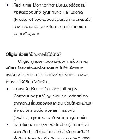
Real-time Monitoring: มีเซนเซอร์อัจฉริยะ
คอยตรวจจับทั้ง อุณหภูมิผิว และ แรงกด 
(Pressure) ของหัวยิงตลอดเวลา เพื่อให้มั่นใจ
ว่าพลังงานที่ปล่อยลงไปมีความสม่ำเสมอและ
ปลอดภัยสูงสุด
Oligio ช่วยแก้ปัญหาอะไรได้บ้าง?
	Oligio ถูกออกแบบมาเพื่อจัดการปัญหาผิว
หน้าและโครงสร้างผิวได้หลายมิติ ไม่ใช่แค่การยก
กระชับเพียงอย่างเดียว แต่ยังช่วยปรับคุณภาพผิว
โดยรวมให้ดีขึ้น ดังนี้ครับ:
ยกกระชับปรับรูปหน้า (Face Lifting & 
Contouring): แก้ปัญหาผิวหย่อนคล้อยที่เกิด
จากความเสื่อมของคอลลาเจน ช่วยให้ผิวหน้าและ
ลำคอตึงกระชับขึ้น ส่งผลให้ กรอบหน้า 
(Jawline) ดูชัดเจน และใบหน้าดูเข้ารูปมากขึ้น
สลายไขมันสะสม (Fat Reduction): ความร้อน
จากคลื่น RF มีส่วนช่วย สลายไขมันส่วนเกินใต้
ชั้นผิว ได้ในระดับหนึ่ง จึงเหมาะมากสำหรับผู้ที่มี