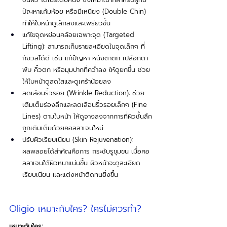
ปัญหาแก้มห้อย หรือมีเหนียง (Double Chin) 
ทำให้ใบหน้าดูเล็กลงและเพรียวขึ้น
แก้ไขจุดหย่อนคล้อยเฉพาะจุด (Targeted 
Lifting): สามารถเก็บรายละเอียดในจุดเล็กๆ ที่
กังวลได้ดี เช่น แก้ปัญหา หนังตาตก เปลือกตา
พับ คิ้วตก หรือมุมปากที่คว่ำลง ให้ดูยกขึ้น ช่วย
ให้ใบหน้าดูสดใสและดูเศร้าน้อยลง
ลดเลือนริ้วรอย (Wrinkle Reduction): ช่วย
เติมเต็มร่องลึกและลดเลือนริ้วรอยเล็กๆ (Fine 
Lines) ตามใบหน้า ให้ดูจางลงจากการที่ผิวชั้นลึก
ถูกเติมเต็มด้วยคอลลาเจนใหม่
ปรับผิวเรียบเนียน (Skin Rejuvenation): 
ผลพลอยได้สำคัญคือการ กระชับรูขุมขน เมื่อคอ
ลลาเจนใต้ผิวหนาแน่นขึ้น ผิวหน้าจะดูละเอียด 
เรียบเนียน และแต่งหน้าติดทนยิ่งขึ้น
Oligio เหมาะกับใคร? ใครไม่ควรทำ?
เหมาะกับใคร: