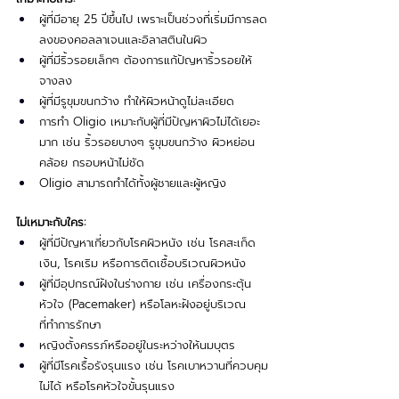
ผู้ที่มีอายุ 25 ปีขึ้นไป เพราะเป็นช่วงที่เริ่มมีการลด
ลงของคอลลาเจนและอิลาสตินในผิว
ผู้ที่มีริ้วรอยเล็กๆ ต้องการแก้ปัญหาริ้วรอยให้
จางลง
ผู้ที่มีรูขุมขนกว้าง ทำให้ผิวหน้าดูไม่ละเอียด
การทำ Oligio เหมาะกับผู้ที่มีปัญหาผิวไม่ได้เยอะ
มาก เช่น ริ้วรอยบางๆ รูขุมขนกว้าง ผิวหย่อน
คล้อย กรอบหน้าไม่ชัด
Oligio สามารถทำได้ทั้งผู้ชายและผู้หญิง
ไม่เหมาะกับใคร:
ผู้ที่มีปัญหาเกี่ยวกับโรคผิวหนัง เช่น โรคสะเก็ด
เงิน, โรคเริม หรือการติดเชื้อบริเวณผิวหนัง
ผู้ที่มีอุปกรณ์ฝังในร่างกาย เช่น เครื่องกระตุ้น
หัวใจ (Pacemaker) หรือโลหะฝังอยู่บริเวณ
ที่ทำการรักษา
หญิงตั้งครรภ์หรืออยู่ในระหว่างให้นมบุตร
ผู้ที่มีโรคเรื้อรังรุนแรง เช่น โรคเบาหวานที่ควบคุม
ไม่ได้ หรือโรคหัวใจขั้นรุนแรง