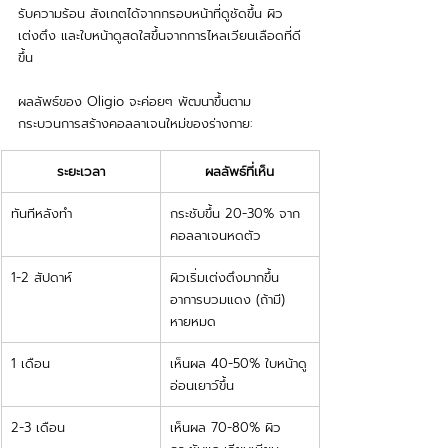
รับความร้อน สังเกตได้จากกรอบหน้าที่ดูชัดขึ้น ผิว
เต่งตึง และใบหน้าดูสดใสขึ้นจากการไหลเวียนเลือดที่ดี
ขึ้น
ผลลัพธ์ของ Oligio จะค่อยๆ พัฒนาขึ้นตาม
กระบวนการสร้างคอลลาเจนใหม่ของร่างกาย:
ระยะเวลา
ผลลัพธ์ที่เห็น
ทันทีหลังทำ
กระชับขึ้น 20-30% จาก
คอลลาเจนหดตัว
1-2 สัปดาห์
ผิวเริ่มเต่งตึงมากขึ้น 
อาการบวมแดง (ถ้ามี) 
หายหมด
1 เดือน
เห็นผล 40-50% ใบหน้าดู
อ่อนเยาว์ขึ้น
2-3 เดือน
เห็นผล 70-80% ผิว