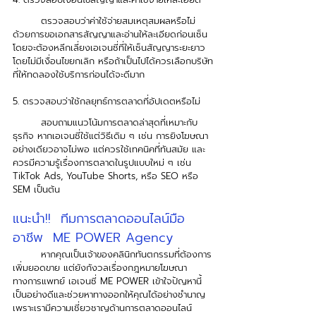
	ตรวจสอบว่าค่าใช้จ่ายสมเหตุสมผลหรือไม่ 
ด้วยการขอเอกสารสัญญาและอ่านให้ละเอียดก่อนเซ็น 
โดยจะต้องหลีกเลี่ยงเอเจนซี่ที่ให้เซ็นสัญญาระยะยาว
โดยไม่มีเงื่อนไขยกเลิก หรือถ้าเป็นไปได้ควรเลือกบริษัท
ที่ให้ทดลองใช้บริการก่อนได้จะดีมาก
5. ตรวจสอบว่าใช้กลยุทธ์การตลาดที่อัปเดตหรือไม่
	สอบถามแนวโน้มการตลาดล่าสุดที่เหมาะกับ
ธุรกิจ หากเอเจนซี่ใช้แต่วิธีเดิม ๆ เช่น การยิงโฆษณา
อย่างเดียวอาจไม่พอ แต่ควรใช้เทคนิคที่ทันสมัย และ
ควรมีความรู้เรื่องการตลาดในรูปแบบใหม่ ๆ เช่น 
TikTok Ads, YouTube Shorts, หรือ SEO หรือ 
SEM เป็นต้น 
แนะนำ!!  ทีมการตลาดออนไลน์มือ
อาชีพ  ME POWER Agency
	หากคุณเป็นเจ้าของคลินิกทันตกรรมที่ต้องการ
เพิ่มยอดขาย แต่ยังกังวลเรื่องกฎหมายโฆษณา
ทางการแพทย์ เอเจนซี่ ME POWER เข้าใจปัญหานี้
เป็นอย่างดีและช่วยหาทางออกให้คุณได้อย่างชำนาญ 
เพราะเรามีความเชี่ยวชาญด้านการตลาดออนไลน์