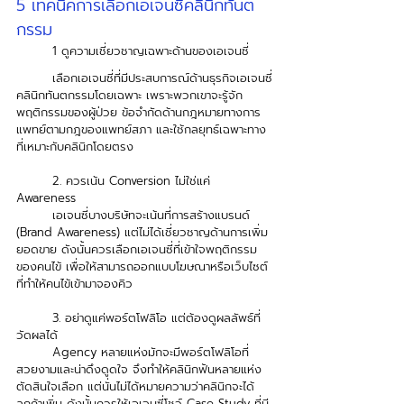
5 เทคนิคการเลือกเอเจนซี่คลินิกทันต
กรรม
1 ดูความเชี่ยวชาญเฉพาะด้านของเอเจนซี่
	เลือกเอเจนซี่ที่มีประสบการณ์ด้านธุรกิจเอเจนซี่
คลินิกทันตกรรมโดยเฉพาะ เพราะพวกเขาจะรู้จัก
พฤติกรรมของผู้ป่วย ข้อจำกัดด้านกฎหมายทางการ
แพทย์ตามกฎของแพทย์สภา และใช้กลยุทธ์เฉพาะทาง
ที่เหมาะกับคลินิกโดยตรง 
2. ควรเน้น Conversion ไม่ใช่แค่ 
Awareness
	เอเจนซี่บางบริษัทจะเน้นที่การสร้างแบรนด์ 
(Brand Awareness) แต่ไม่ได้เชี่ยวชาญด้านการเพิ่ม
ยอดขาย ดังนั้นควรเลือกเอเจนซี่ที่เข้าใจพฤติกรรม
ของคนไข้ เพื่อให้สามารถออกแบบโฆษณาหรือเว็บไซต์
ที่ทำให้คนไข้เข้ามาจองคิว 
3. อย่าดูแค่พอร์ตโฟลิโอ แต่ต้องดูผลลัพธ์ที่
วัดผลได้
	Agency หลายแห่งมักจะมีพอร์ตโฟลิโอที่
สวยงามและน่าดึงดูดใจ จึงทำให้คลินิกฟันหลายแห่ง
ตัดสินใจเลือก แต่นั่นไม่ได้หมายความว่าคลินิกจะได้
ลูกค้าเพิ่ม ดังนั้นควรให้เอเจนซี่โชว์ Case Study ที่มี