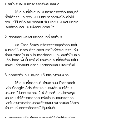
1. ให้นำเสนอแผนการตลาดสำหรับคลินิก
	ให้เอเจนซี่นำเสนอแผนการตลาดพร้อมกลยุทธ์
ที่ใช้ได้จริง และดูว่าแผนนั้นสามารถวัดผลได้หรือไม่
ด้วย KPI ที่ชัดเจน พร้อมเปรียบเทียบแผนงานของเอ
เจนซี่จากหลาย ๆ แห่งก่อนตัดสินใจ
2. ตรวจสอบผลงานของคลินิกที่เคยทำมา
	ขอ Case Study หรือรีวิวจากลูกค้าคลินิกอื่น 
ๆ ที่เคยใช้บริการ ซึ่งจะต้องมีการโชว์ตัวเลขจริง เช่น 
ก่อนยิงแอดโฆษณามีคนติดต่อกี่คน และหลังทำโฆษณา
แล้วมียอดเพิ่มขึ้นเท่าไหร่ และถ้าเอเจนซี่ที่จะจ้างนั้นไม่มี
ผลงานเกี่ยวกับทันตกรรมเลยควรเปลี่ยนและหาใหม่ 
3. ทดลองทำแคมเปญก่อนเซ็นสัญญาระยะยาว
	ให้เอเจนซี่ทดสอบรันโฆษณาบน Facebook 
หรือ Google Ads ด้วยแคมเปญเล็ก ๆ ที่ใช้งบ
ประมาณไม่มากประมาณ 2-4 สัปดาห์ และมีการสรุป
ผล เช่น ค่าใช้จ่ายต่อคลิก หรือจำนวนคนที่จองคิว 
หากไม่สามารถสร้างผลลัพธ์จากงบประมาณน้อยได้การ
จ่ายเงินที่มากกว่าก็อาจจะไม่คุ้มเช่นกัน 
4. ตรวจสอบเงื่อนไขสัญญาและค่าใช้จ่ายให้ละเอียด