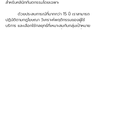
สำหรับคลินิกทันตกรรมโดยเฉพาะ 
	ด้วยประสบการณ์ที่มากกว่า 15 ปี เราสามารถ
ปฏิบัติตามกฎโฆษณา วิเคราะห์พฤติกรรมของผู้ใช้
บริการ และเลือกใช้กลยุทธ์ที่เหมาะสมกับกลุ่มเป้าหมาย
ของคุณ และเน้นการสร้างผลลัพธ์ที่วัดผลได้ เพื่อให้
คลินิกของคุณเติบโตอย่างมั่นคงและถูกต้องตาม
กฎหมาย
ME POWER Digital Agency
สร้างปรากฏการณ์ให้กับคลินิกของคุณ! ปั้น
แบรนด์ให้ติดตลาดด้วยกลยุทธ์ดิจิทัลสุดล้ำ