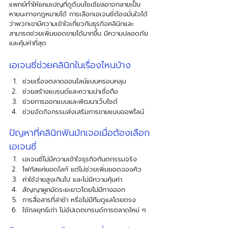
แพทย์ทำให้แคมเปญที่ดูดีบนโซเชียลอาจกลายเป็น
หายนะทางกฎหมายได้ การเลือกเอเจนซี่ต้องมั่นใจได้
ว่าพวกเขามีความเข้าใจเกี่ยวกับธุรกิจคลินิกและ
สามารถช่วยเพิ่มยอดขายได้มากขึ้น มีความปลอดภัย 
และคุ้มค่าที่สุด
เอเจนซี่ช่วยคลินิกในเรื่องไหนบ้าง
ช่วยเรื่องตลาดออนไลน์แบบครอบคลุม 
ช่วยสร้างแบรนด์และความน่าเชื่อถือ 
ช่วยการออกแบบและพัฒนาเว็บไซต์ 
ช่วยจัดกิจกรรมส่งเสริมการขายแบบออฟไลน์
ปัญหาที่คลินิกฟันมักเจอเมื่อต้องเลือก
เอเจนซี่ 
เอเจนซี่ไม่มีความเข้าใจธุรกิจทันตกรรมจริง 
โฟกัสแค่ยอดไลก์ แต่ไม่ช่วยเพิ่มยอดจองคิว
ค่าใช้จ่ายสูงเกินไป และไม่มีความคุ้มค่า
สัญญาผูกมัดระยะยาวโดยไม่มีทางออก
การสื่อสารที่ล่าช้า หรือไม่มีทีมดูแลโดยตรง
ใช้กลยุทธ์เก่า ไม่อัปเดตเทรนด์การตลาดใหม่ ๆ