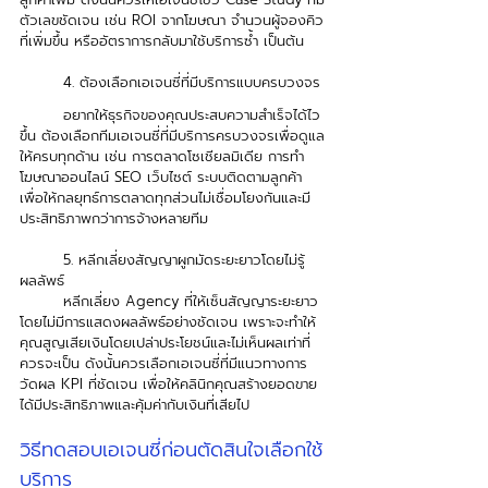
ตัวเลขชัดเจน เช่น ROI จากโฆษณา จำนวนผู้จองคิว
ที่เพิ่มขึ้น หรืออัตราการกลับมาใช้บริการซ้ำ เป็นต้น 
4. ต้องเลือกเอเจนซี่ที่มีบริการแบบครบวงจร
	อยากให้ธุรกิจของคุณประสบความสำเร็จได้ไว
ขึ้น ต้องเลือกทีมเอเจนซี่ที่มีบริการครบวงจรเพื่อดูแล
ให้ครบทุกด้าน เช่น การตลาดโซเชียลมิเดีย การทำ
โฆษณาออนไลน์ SEO เว็บไซต์ ระบบติดตามลูกค้า 
เพื่อให้กลยุทธ์การตลาดทุกส่วนไม่เชื่อมโยงกันและมี
ประสิทธิภาพกว่าการจ้างหลายทีม 
5. หลีกเลี่ยงสัญญาผูกมัดระยะยาวโดยไม่รู้
ผลลัพธ์
	หลีกเลี่ยง Agency ที่ให้เซ็นสัญญาระยะยาว
โดยไม่มีการแสดงผลลัพธ์อย่างชัดเจน เพราะจะทำให้
คุณสูญเสียเงินโดยเปล่าประโยชน์และไม่เห็นผลเท่าที่
ควรจะเป็น ดังนั้นควรเลือกเอเจนซี่ที่มีแนวทางการ
วัดผล KPI ที่ชัดเจน เพื่อให้คลินิกคุณสร้างยอดขาย
ได้มีประสิทธิภาพและคุ้มค่ากับเงินที่เสียไป
วิธีทดสอบเอเจนซี่ก่อนตัดสินใจเลือกใช้
บริการ