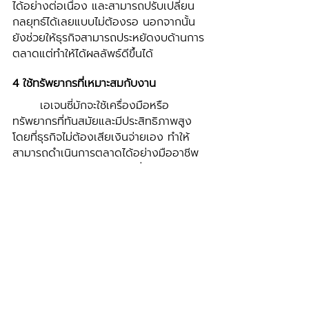
ได้อย่างต่อเนื่อง และสามารถปรับเปลี่ยน
กลยุทธ์ได้เลยแบบไม่ต้องรอ นอกจากนั้น
ยังช่วยให้ธุรกิจสามารถประหยัดงบด้านการ
ตลาดแต่ทำให้ได้ผลลัพธ์ดีขึ้นได้ 
4 ใช้ทรัพยากรที่เหมาะสมกับงาน 
	เอเจนซี่มักจะใช้เครื่องมือหรือ
ทรัพยากรที่ทันสมัยและมีประสิทธิภาพสูง 
โดยที่ธุรกิจไม่ต้องเสียเงินจ่ายเอง ทำให้
สามารถดำเนินการตลาดได้อย่างมืออาชีพ
และมีความคุ้มค่ากับรายจ่ายที่เสียไปได้ 
5 มีความคิดสร้างสรรค์และมุมมองใหม่
	ธุรกิจคุณจะได้รับมุมมองใหม่ มีไอเดีย
ความคิดสร้างสรรค์ เอเจนซี่มักมีประสบการ
และความครีเอทีฟอย่างมาก และการมี
แนวคิดที่แตกต่างช่วยให้ธุรกิจมีความโดด
เด่นและดึงดูดความสนใจได้ 