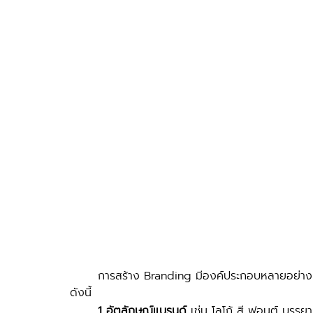
	การสร้าง Branding มีองค์ประกอบหลายอย่าง ซึ่งธุรกิจคลินิกสัตว์ควรให้ความสำคัญกับ 5 ข้อหลัก ๆ 
ดังนี้ 
1 อัตลักษณ์แบรนด์
 เช่น โลโก้ สี ฟอนต์ บรรยาก