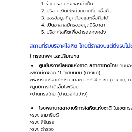
1. ร่วมบริจาคสิ่งของจำเป็น 
2. บริจาคเงินให้หน่วยงานที่น่าเชื่อถือ 
3. แชร์ข้อมูลที่ถูกต้องและเชื่อถือได้ 
4. เป็นอาสาสมัครของมูลนิธิอาสา 
5. บริจาคโลหิตเพื่อสำรองคงคลัง
สถานที่รับบริจาคโลหิต ไทยนี้รักสงบแต่ถึงรบไม
1 กรุงเทพฯ และปริมณฑล
ศูนย์บริการโลหิตแห่งชาติ
สภากาชาดไทย
 ถนนอัง
>สถานีกาชาด 11 วิเศษนิยม (บางแค) 
>ห้องรับบริจาคโลหิต เดอะมอลล์ 4 สาขา (บางแค, บ
>ศูนย์การค้าดิเอ็มโพเรียม 
>บ้านทรงไทย (ย่านวงศ์สว่าง)
โรงพยาบาลสาขาบริการโลหิตแห่งชาติ
 ในเขตกรุ
>รพ. รามาธิบดี 
>รพ. สิรินธร 
>รพ. ตำรวจ 