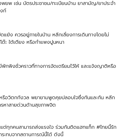
งก์
ต้โต๊ะ ใต้เตียง หรือกำแพงปูนหนา
โทรหาสายด่วนด้านสุขภาพจิต
พูชา แต่ทุกคนสามารถส่งแรงใจ ร่วมกันติดแฮทแท็ก 
#ไทยน
ี้รัก
กระทบจากสถานการณ์นี้ได้ ดังนี้ 