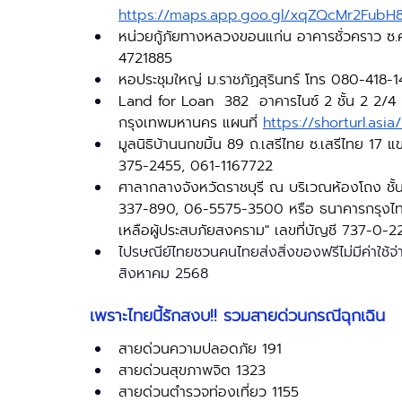
https://maps.app.goo.gl/xqZQcMr2FubH
หน่วยกู้ภัยทางหลวงขอนแก่น อาคารชั่วคราว ซ.
4721885
หอประชุมใหญ่ ม.ราชภัฏสุรินทร์ โทร 080-418
Land for Loan  382  อาคารไนซ์ 2 ชั้น 2 2/4
กรุงเทพมหานคร แผนที่ 
https://shorturl.asia
มูลนิธิบ้านนกขมิ้น 89 ถ.เสรีไทย ซ.เสรีไทย 1
375-2455, 061-1167722
ศาลากลางจังหวัดราชบุรี ณ บริเวณห้องโถง ชั้น 
337-890, 06-5575-3500 หรือ ธนาคารกรุงไทย สา
เหลือผู้ประสบภัยสงคราม" เลขที่บัญชี 737-0-
ไปรษณีย์ไทยชวนคนไทยส่งสิ่งของฟรีไม่มีค่าใช้จ่าย 
สิงหาคม 2568
เพราะไทยนี้รักสงบ!! รวมสายด่วนกรณีฉุกเฉิน 
สายด่วนความปลอดภัย 191
สายด่วนสุขภาพจิต 1323
สายด่วนตำรวจท่องเที่ยว 1155