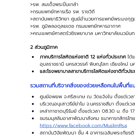
>รพ. สมเด็จพระปิ่นเกล้า 
>กรมแพทย์ทหารเรือ รพ. ราชวิถี 
>สถาบันพยาธิวิทยา ศูนย์อำนวยการแพทย์พระมงกุฏเ
>รพ. ภูมิพลอดุลยเดช กรมแพทย์ทหารอากาศ 
>คณะแพทย์ศาสตร์วชิรพยาบาล มหาวิทยาลัยนวมินทร
2 ส่วนภูมิภาค
ภาคบริการโลหิตแห่งชาติ 12 แห่งทั่วประเทศ 
ได้
อุบลราชธานี นครสวรรค์ พิษณุโลก เชียงใหม่ นค
และโรงพยาบาลสาขาบริการโลหิตแห่งชาติทั่วประ
รวมสถานที่บริจาคสิ่งของช่วยเหลือคนในพื้นที
ศูนย์อพยพ จ.ศรีสะเกษ ณ วัดแจ้งใน ตั้งแต่เว
บริเวณอนุเสาวรีย์ย่าโม จ.นครราชสีมา ตั้งแต่เ
เหล่ากาชาดบุรีรัมย์ ตั้งแต่เวลา 08.30 น. ถึ
ชมรมมุสลิมอาสาพัฒนาสังคม
ธนาคารกสิกรไทย
https://www.facebook.com/MuslimRsa
สถาบันวิจัยพัฒนา ชั้น 4 อาคารเฉลิมพระเกียรต