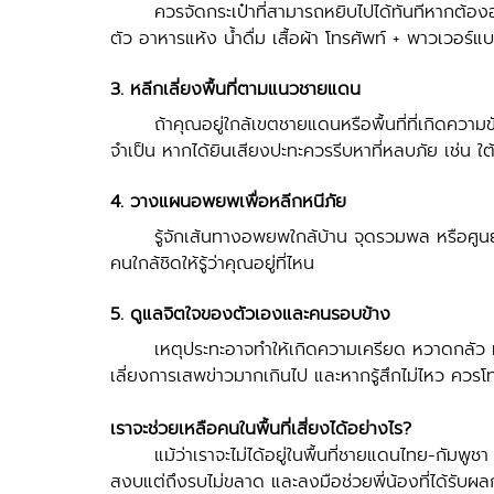
	ควรจัดกระเป๋าที่สามารถหยิบไปได้ทันทีหากต้องอพยพ เช่น บัตรประชาชน/ทะเบียนบ้าน ยาสามัญ/ยาประจำ
ตัว อาหารแห้ง น้ำดื่ม เสื้อผ้า โทรศัพท์ + พาวเวอร์แบ
3. หลีกเลี่ยงพื้นที่ตามแนวชายแดน
	ถ้าคุณอยู่ใกล้เขตชายแดนหรือพื้นที่ที่เกิดความขัดแย้ง ควรอยู่ภายในบ้าน หลีกเลี่ยงการเดินทางโดยไม่
จำเป็น หากได้ยินเสียงปะทะควรรีบหาที่หลบภัย เช่น ใ
4. วางแผนอพยพเพื่อหลีกหนีภัย
	รู้จักเส้นทางอพยพใกล้บ้าน จุดรวมพล หรือศูนย์พักพิงชั่วคราวที่ทางการจัดเตรียมไว้ให้ และแจ้งญาติหรือ
คนใกล้ชิดให้รู้ว่าคุณอยู่ที่ไหน
5. ดูแลจิตใจของตัวเองและคนรอบข้าง
	เหตุประทะอาจทำให้เกิดความเครียด หวาดกลัว หรือวิตกกังวล พยายามพูดคุยปลอบใจซึ่งกันและกัน หลีก
เลี่ยงการเสพข่าวมากเกินไป และหากรู้สึกไม่ไหว ควร
เราจะช่วยเหลือคนในพื้นที่เสี่ยงได้อย่างไร?
	แม้ว่าเราจะไม่ได้อยู่ในพื้นที่ชายแดนไทย-กัม
สงบแต่ถึงรบไม่ขลาด และลงมือช่วยพี่น้องที่ได้รับผล