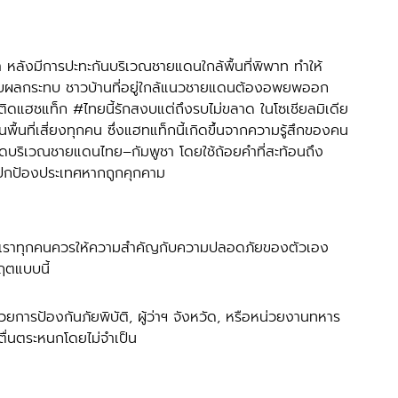
้รับผลกระทบ ชาวบ้านที่อยู่ใกล้แนวชายแดนต้องอพยพออก
นติดแฮชแท็ก 
#ไทยน
ี้รักสงบแต่ถึงรบไม่ขลาด ในโซเชียลมิเดีย
้นที่เสี่ยงทุกคน ซึ่งแฮทแท็กนี้เกิดขึ้นจากความรู้สึกของคน
ดบริเวณชายแดนไทย–กัมพูชา โดยใช้ถ้อยคำที่สะท้อนถึง
มปกป้องประเทศหากถูกคุกคาม 
ฤตแบบนี้ 
มตื่นตระหนกโดยไม่จำเป็น 