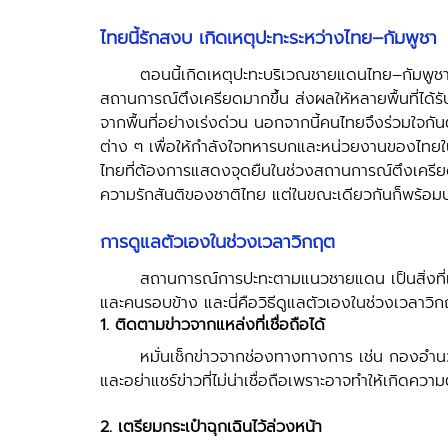
ไทยนี้รักสงบ เกิดเหตุปะทะระหว่างไทย–กัมพูชา 
	ตอนนี้เกิดเหตุปะทะบริเวณชายแดนไทย–กัมพูชา หลังมีการปะทะกันบริเวณชายแดนใกล้พื้นที่พิพาท ทำให้
สถานการณ์ตึงเครียดมากขึ้น ส่งผลให้หลายพื้นที่ได
จากพื้นที่อย่างเร่งด่วน นอกจากนี้คนไทยจึงร่วมใจกั
ต่าง ๆ เพื่อให้กำลังใจทหารบกและหน่วยงานของไทยในพื
ไทยที่ต้องการแสดงจุดยืนในช่วงสถานการณ์ตึงเครีย
ความรักสันติของชาติไทย แต่ในขณะเดียวกันก็พร้อ
การดูแลตัวเองในช่วงเวลาวิกฤต 
	สถานการณ์การปะทะตามแนวชายแดน เป็นสิ่งที่เราทุกคนควรให้ความสำคัญกับความปลอดภัยของตัวเอง
และคนรอบข้าง และนี่คือวิธีดูแลตัวเองในช่วงเวลาวิก
1. ติดตามข่าวจากแหล่งที่เชื่อถือได้
	หมั่นเช็กข่าวจากช่องทางทางการ เช่น กองอำนวยการป้องกันภัยพิบัติ, ผู้ว่าฯ จังหวัด, หรือหน่วยงานทหาร 
และอย่าแชร์ข่าวที่ไม่น่าเชื่อถือเพราะอาจทำให้เกิดควา
2. เตรียมกระเป๋าฉุกเฉินไว้ล่วงหน้า