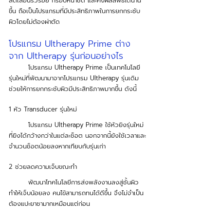
ลดเลือนริ้วรอย กรอบหน้าชัด และคงผลลัพธ์ได้นาน
ขึ้น ถือเป็นโปรแกรมที่มีประสิทธิภาพในการยกกระชับ
ผิวโดยไม่ต้องผ่าตัด 
โปรแกรม Ultherapy Prime ต่าง
จาก Ultherapy รุ่นก่อนอย่างไร
	โปรแกรม Ultherapy Prime เป็นเทคโนโลยี
รุ่นใหม่ที่พัฒนามาจากโปรแกรม Ultherapy รุ่นเดิม 
ช่วยให้การยกกระชับผิวมีประสิทธิภาพมากขึ้น ดังนี้
1 หัว Transducer รุ่นใหม่
	โปรแกรม Ultherapy Prime ใช้หัวยิงรุ่นใหม่ 
ที่ยิงได้กว้างกว่าในแต่ละช็อต นอกจากนี้ยังใช้เวลาและ
จำนวนช็อตน้อยลงหากเทียบกับรุ่นเก่า 
2 ช่วยลดความเจ็บขณะทำ
	พัฒนาโทคโนโลยีการส่งพลังงานลงสู่ชั้นผิว
ทำให้เจ็บน้อยลง คนไข้สามารถทนได้ดีขึ้น จึงไม่จำเป็น
ต้องแปะยาชามากเหมือนแต่ก่อน 