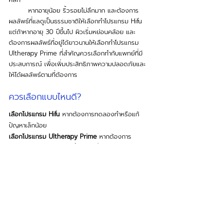
	หากอายุน้อย ริ้วรอยไม่ลึกมาก และต้องการ
ผลลัพธ์ที่แลดูเป็นธรรมชาติให้เลือกทำโปรแกรม Hifu 
แต่ถ้าหากอายุ 30 ปีขึ้นไป ผิวเริ่มหย่อนคล้อย และ
ต้องการผลลัพธ์ที่อยู่ได้ยาวนานให้เลือกทำโปรแกรม 
Ultherapy Prime ที่สำคัญควรเลือกทำกับแพทย์ที่มี
ประสบการณ์ เพื่อเพิ่มประสิทธิภาพความปลอดภัยและ
ให้ได้ผลลัพธ์ตามที่ต้องการ 
ควรเลือกแบบไหนดี?
เลือกโปรแกรม Hifu 
หากต้องการทดลองทำหรือแก้
ปัญหาเล็กน้อย
เลือกโปรแกรม Ultherapy Prime 
หากต้องการ
ผลลัพธ์ชัดเจน อยู่ได้นานขึ้น และเพิ่มประสิทธิภาพ
ความปลอดภัย  
	***ควรปรึกษาแพทย์ก่อนทำหัตถการทุกครั้ง 
เพราะทุกเคสมีสภาพผิวและปัญหาที่แตกต่างกัน ดังนั้น
ควรให้แพทย์เป็นผู้ประเมิน เพื่อจะได้เลือกวิธีรักษาที่
เหมาะสมให้กับสภาพผิวเรา