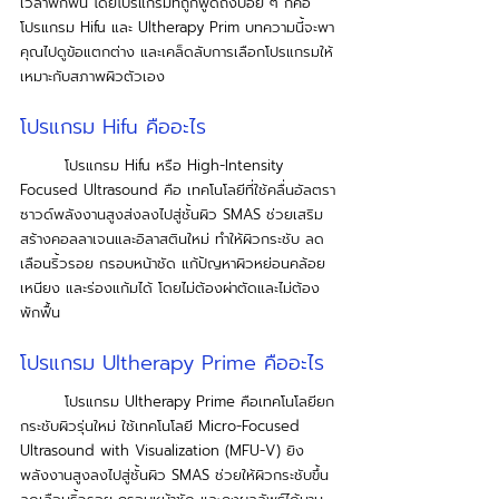
เวลาพักฟื้น โดยโปรแกรมที่ถูกพูดถึงบ่อย ๆ ก็คือ
โปรแกรม Hifu และ Ultherapy Prim บทความนี้จะพา
คุณไปดูข้อแตกต่าง และเคล็ดลับการเลือกโปรแกรมให้
เหมาะกับสภาพผิวตัวเอง
โปรแกรม Hifu คืออะไร
โปรแกรม Hifu หรือ High-Intensity 
Focused Ultrasound คือ เทคโนโลยีที่ใช้คลื่นอัลตรา
ซาวด์พลังงานสูงส่งลงไปสู่ชั้นผิว SMAS ช่วยเสริม
สร้างคอลลาเจนและอิลาสตินใหม่ ทำให้ผิวกระชับ ลด
เลือนริ้วรอย กรอบหน้าชัด แก้ปัญหาผิวหย่อนคล้อย 
เหนียง และร่องแก้มได้ โดยไม่ต้องผ่าตัดและไม่ต้อง
พักฟื้น
โปรแกรม Ultherapy Prime คืออะไร
	โปรแกรม Ultherapy Prime คือเทคโนโลยียก
กระชับผิวรุ่นใหม่ ใช้เทคโนโลยี Micro-Focused 
Ultrasound with Visualization (MFU-V) ยิง
พลังงานสูงลงไปสู่ชั้นผิว SMAS ช่วยให้ผิวกระชับขึ้น 