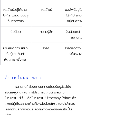
ผลลัพธ์อยู่ได้นาน 
ผลลัพธ์
ผลลัพธ์อยู่ได้นาน 
6–12 เดือน ขึ้นอยู่
12–18 เดือน ขึ้น
กับสภาพผิว
อยู่กับสภาพผิว
เจ็บน้อย 
ความรู้สึก
เจ็บน้อยกว่า ทนได้
สบายกว่า
ประหยัดกว่า เหมาะ
ราคา 
ราคาสูงกว่า แต่คุ้ม
กับผู้เริ่มต้นทำ
ค่าในระยะยาว
หัตถการครั้งแรก
คำแนะนำของแพทย์
	หลายคนที่ต้องการยกกระชับปรับรูปแต่ยัง
ลังเลอยู่ว่าจะเลือกทำโปรแกรมไหนดี ระหว่าง 
โปรแกรม Hifu หรือโปรแกรม Ultherapy Prime ซึ่ง
แพทย์ผู้เชี่ยวชาญด้านผิวหนังส่วนใหญ่แนะนำว่าควร
เลือกตามสภาพผิวและความคาดหวังของคนไข้เป็น
หลัก 